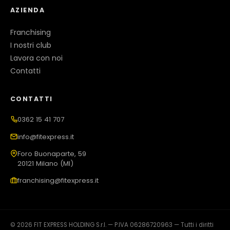
AZIENDA
Franchising
I nostri club
Lavora con noi
Contatti
CONTATTI
0362 15 41 707
info@fitexpress.it
Foro Buonaparte, 59
20121 Milano (MI)
franchising@fitexpress.it
© 2026 FIT EXPRESS HOLDING S.r.l. — P.IVA 06286720963 — Tutti i diritti