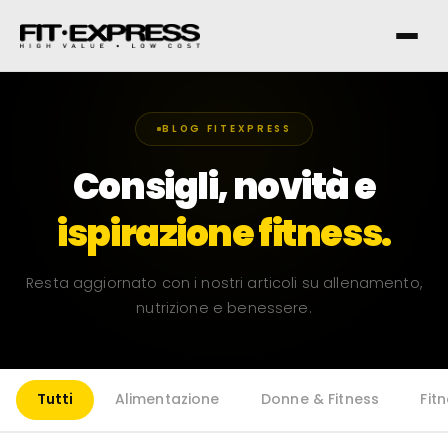
BLOG FITEXPRESS
Consigli, novità e
FRANCHISING
ispirazione fitness.
SERVIZI
I NOSTRI CLUB
Resta aggiornato con i nostri articoli su allenamento,
nutrizione e benessere.
CONTATTI
Milano Missaglia
Tutti
Alimentazione
Donne & Fitness
Fit
Lido di Camaiore