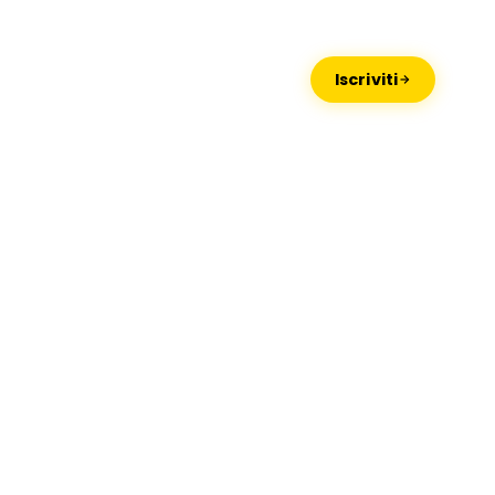
Missaglia
Lido di Camaiore
Iscriviti