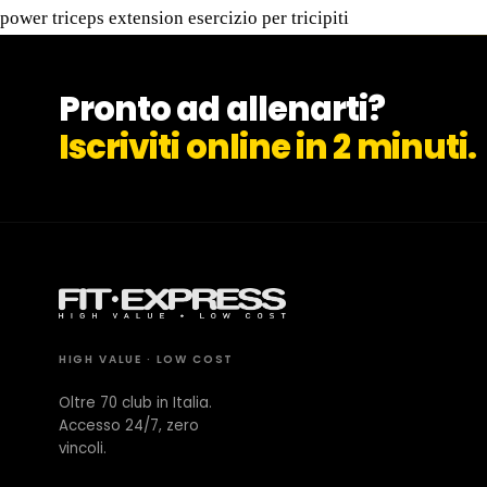
CONTATTI
power triceps extension esercizio per tricipiti
Milano Missaglia
Pronto ad allenarti?
Iscriviti online in 2 minuti.
Lido di Camaiore
HIGH VALUE · LOW COST
Oltre 70 club in Italia.
Accesso 24/7, zero
vincoli.