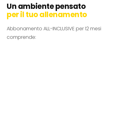
Un ambiente pensato
per il tuo allenamento
Abbonamento ALL-INCLUSIVE per 12 mesi
comprende:
Fitness illimitato 24/7
Lampade solari illimitate
Bevande energetiche illimitate
Corsi di gruppo illimitati
Massaggio Relax illimitato
Pedane vibranti illimitate
Sauna illimitata
Fino a 30 gg. di sospensione abbonamento per
ferie