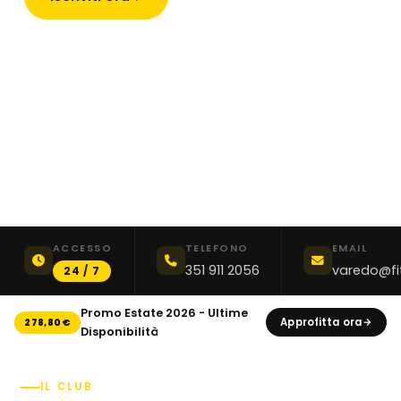
ACCESSO
TELEFONO
EMAIL
351 911 2056
varedo@fit
24 / 7
Promo Estate 2026 - Ultime
Approfitta ora
278,80€
Disponibilità
IL CLUB