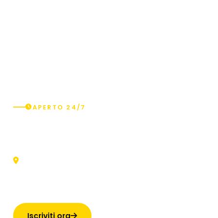
APERTO 24/7
Varedo
Via Genova, 1, 20814 Varedo (MB)
Indicazioni
Iscriviti ora