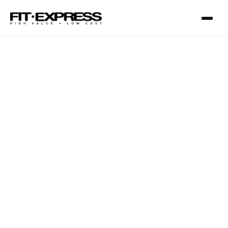
FRANCHISING
SERVIZI
I NOSTRI CLUB
CONTATTI
Milano Missaglia
Lido di Camaiore