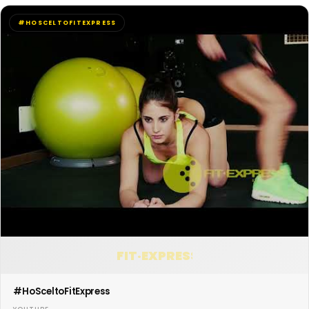
#HOSCELTOFITEXPRESS
FIT·EXPRESS
#HoSceltoFitExpress