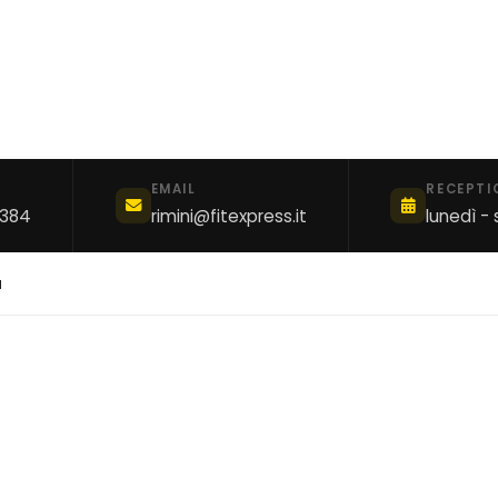
EMAIL
RECEPTI
1384
rimini@fitexpress.it
lunedì -
à
sato
mento