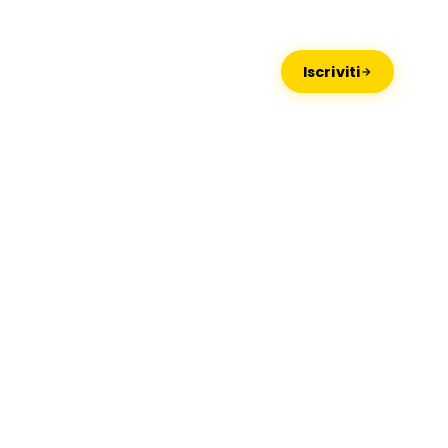
Missaglia
Lido di Camaiore
Iscriviti