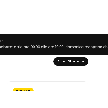
ON
 sabato: dalle ore 09:00 alle ore 19:00, domenica reception ch
Approfitta ora
298,80€
Promo Estate 2026 - Ultime
Disponibilità