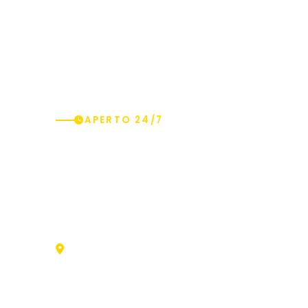
APERTO 24/7
Rimini
Via Circonvallazione Occidentale 48d, 4792