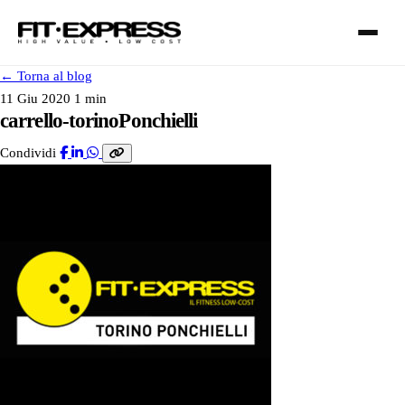
←
Torna al blog
11 Giu 2020
1 min
carrello-torinoPonchielli
Condividi
FRANCHISING
SERVIZI
I NOSTRI CLUB
CONTATTI