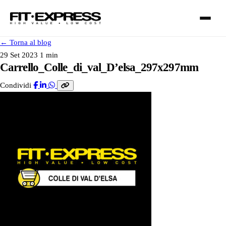
←
Torna al blog
29 Set 2023
1 min
Carrello_Colle_di_val_D’elsa_297x297mm
Condividi
FRANCHISING
SERVIZI
I NOSTRI CLUB
CONTATTI