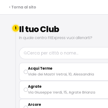
Info franchising: 0362 15 41 707
Torna al sito
Il tuo Club
FRANCHISING
1
In quale centro FitExpress vuoi allenarti?
SERVIZI
I NOSTRI CLUB
Acqui Terme
Viale dei Mastri Vetrai, 10, Alessandria
CONTATTI
Agrate
Via Giuseppe Verdi, 15, Agrate Brianza
Milano Missaglia
Arcore