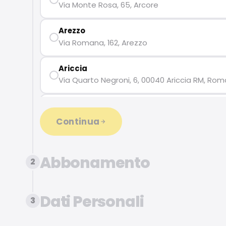
Via Monte Rosa, 65, Arcore
Lido di Camaiore
Arezzo
Via Romana, 162, Arezzo
Ariccia
Via Quarto Negroni, 6, 00040 Ariccia RM, Rom
Avigliana
Corso Torino, 6, Avigliana
Continua
Busnago Globo
Via Italia, 197, Busnago
Abbonamento
2
Castelfiorentino
Via Niccolò Copernico, 2, Malacoda Zona Indust
Dati Personali
3
Cernusco sul Naviglio