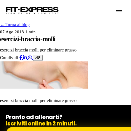
←
Torna al blog
07 Ago 2018
1 min
esercizi-braccia-molli
esercizi braccia molli per eliminare grasso
FRANCHISING
Condividi
SERVIZI
I NOSTRI CLUB
esercizi braccia molli per eliminare grasso
Pronto ad allenarti?
CONTATTI
Iscriviti online in 2 minuti.