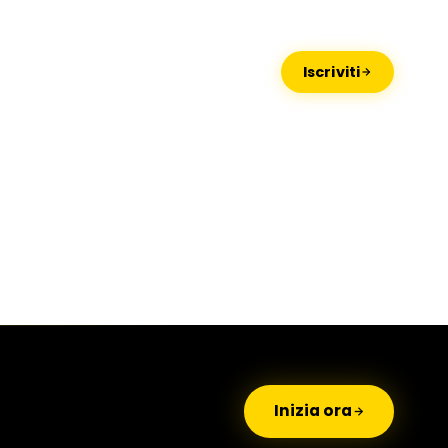
Missaglia
Lido di Camaiore
Iscriviti
Inizia ora