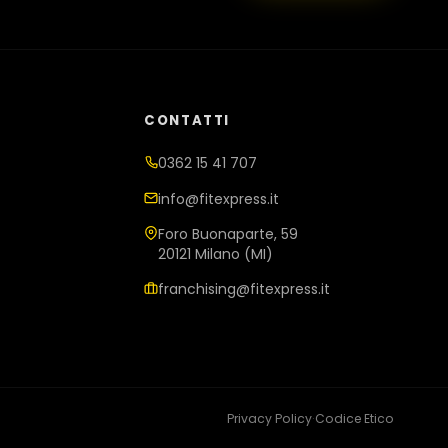
CONTATTI
0362 15 41 707
info@fitexpress.it
Foro Buonaparte, 59
20121 Milano (MI)
franchising@fitexpress.it
Privacy Policy
·
Codice Etico