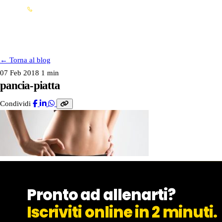
Info franchising: 0362 15 41 707
FRANCHISING
←
Torna al blog
07 Feb 2018
1 min
pancia-piatta
Condividi
FRANCHISING
SERVIZI
I NOSTRI CLUB
Pronto ad allenarti?
Iscriviti online in 2 minuti.