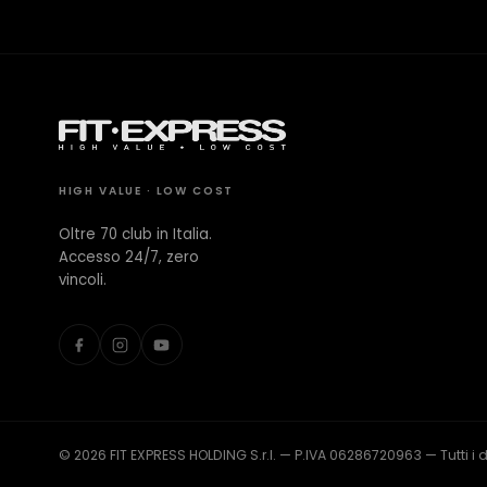
CONTATTI
Milano Missaglia
Lido di Camaiore
HIGH VALUE · LOW COST
Oltre 70 club in Italia.
Accesso 24/7, zero
vincoli.
© 2026 FIT EXPRESS HOLDING S.r.l. — P.IVA 06286720963 — Tutti i diri