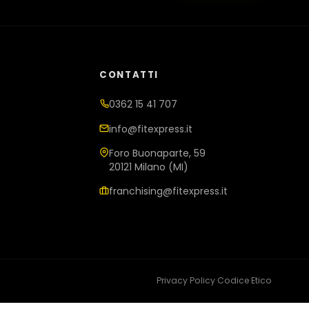
CONTATTI
0362 15 41 707
info@fitexpress.it
Foro Buonaparte, 59
20121 Milano (MI)
franchising@fitexpress.it
Privacy Policy
·
Codice Etico