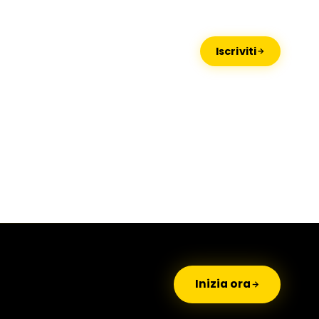
Missaglia
Lido di Camaiore
Iscriviti
Inizia ora