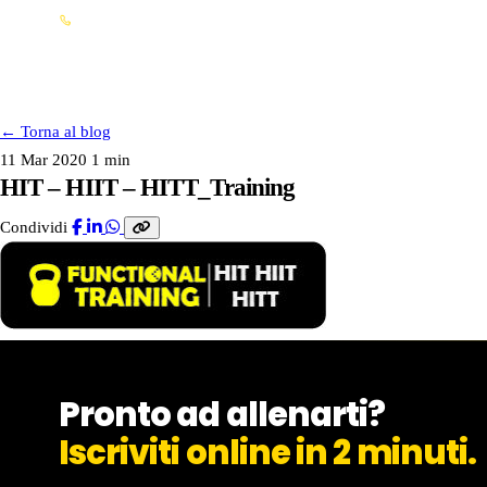
Info franchising: 0362 15 41 707
FRANCHISING
←
Torna al blog
11 Mar 2020
1 min
HIT – HIIT – HITT_Training
Condividi
FRANCHISING
SERVIZI
Pronto ad allenarti?
I NOSTRI CLUB
Iscriviti online in 2 minuti.