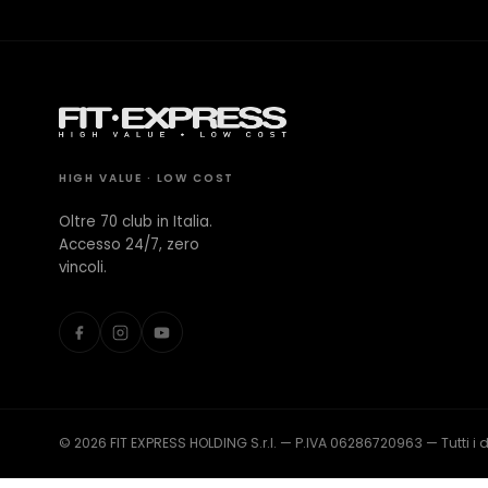
CONTATTI
Milano Missaglia
HIGH VALUE · LOW COST
Lido di Camaiore
Oltre 70 club in Italia.
Accesso 24/7, zero
vincoli.
© 2026 FIT EXPRESS HOLDING S.r.l. — P.IVA 06286720963 — Tutti i diri