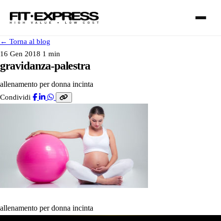
←
Torna al blog
16 Gen 2018
1 min
gravidanza-palestra
allenamento per donna incinta
FRANCHISING
Condividi
SERVIZI
I NOSTRI CLUB
CONTATTI
allenamento per donna incinta