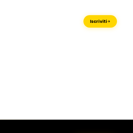
Missaglia
Lido di Camaiore
Iscriviti