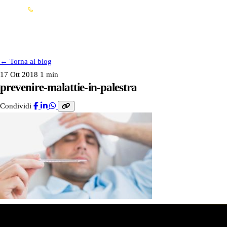
Info franchising: 0362 15 41 707
FRANCHISING
←
Torna al blog
17 Ott 2018
1 min
prevenire-malattie-in-palestra
Condividi
FRANCHISING
SERVIZI
I NOSTRI CLUB