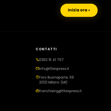
Inizia ora
CONTATTI
0362 15 41 707
info@fitexpress.it
Foro Buonaparte, 59
20121 Milano (MI)
franchising@fitexpress.it