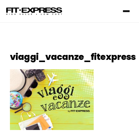
viaggi_vacanze_fitexpress
FRANCHISING
SERVIZI
I NOSTRI CLUB
CONTATTI