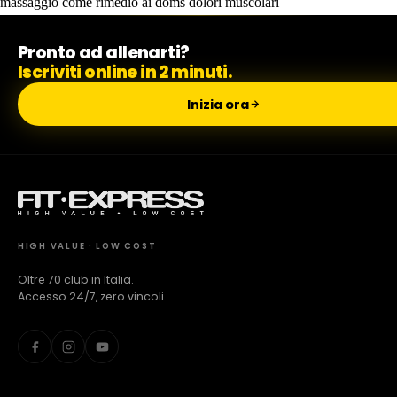
massaggio come rimedio ai doms dolori muscolari
Milano Missaglia
Pronto ad allenarti?
Iscriviti online in 2 minuti.
Inizia ora
Lido di Camaiore
HIGH VALUE · LOW COST
Oltre 70 club in Italia.
Accesso 24/7, zero vincoli.