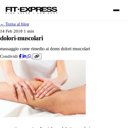
←
Torna al blog
14 Feb 2018
1 min
dolori-muscolari
massaggio come rimedio ai doms dolori muscolari
FRANCHISING
Condividi
SERVIZI
I NOSTRI CLUB
CONTATTI