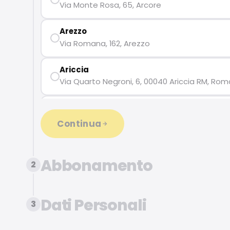
Via Monte Rosa, 65, Arcore
Lido di Camaiore
Arezzo
Via Romana, 162, Arezzo
Ariccia
Via Quarto Negroni, 6, 00040 Ariccia RM, Rom
Avigliana
Corso Torino, 6, Avigliana
Continua
Busnago Globo
Via Italia, 197, Busnago
Abbonamento
2
Castelfiorentino
Via Niccolò Copernico, 2, Malacoda Zona Indust
Dati Personali
3
Cernusco sul Naviglio