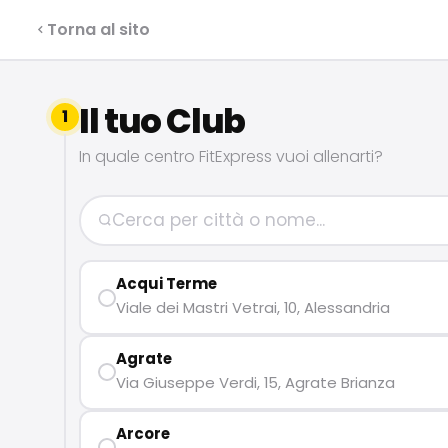
Info franchising: 0362 15 41 707
Torna al sito
Il tuo Club
FRANCHISING
1
In quale centro FitExpress vuoi allenarti?
SERVIZI
I NOSTRI CLUB
Acqui Terme
Viale dei Mastri Vetrai, 10, Alessandria
CONTATTI
Agrate
Via Giuseppe Verdi, 15, Agrate Brianza
Milano Missaglia
Arcore