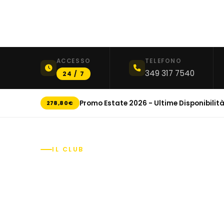
ACCESSO
TELEFONO
349 317 7540
24 / 7
Promo Estate 2026 - Ultime Disponibilit
278,80€
IL CLUB
Un ambiente pen
per il tuo allena