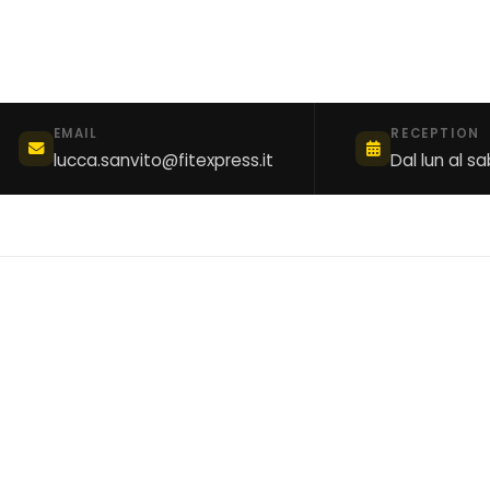
EMAIL
RECEPTION
lucca.sanvito@fitexpress.it
Dal lun al s
à
sato
mento