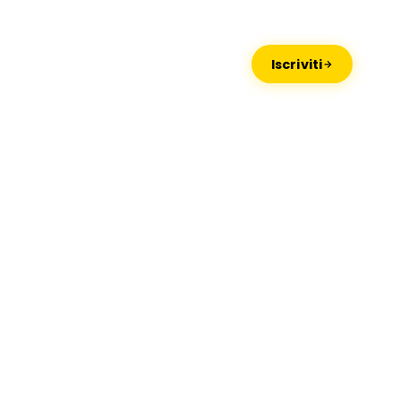
Missaglia
Lido di Camaiore
Iscriviti