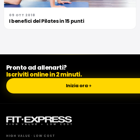
09 OTT 2018
I benefici del Pilates in 15 punti
Pronto ad allenarti?
Iscriviti online in 2 minuti.
Inizia ora
HIGH VALUE · LOW COST