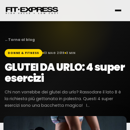
←
Torna al blog
DONNE & FITNESS
13 MAG 2019
3 MIN
FRANCHISING
GLUTEI DA URLO: 4 super
esercizi
SERVIZI
Chi non vorrebbe dei glutei da urlo? Rassodare il lato B è
la richiesta più gettonata in palestra. Questi 4 super
I NOSTRI CLUB
esercizi sono una bacchetta magica! I...
CONTATTI