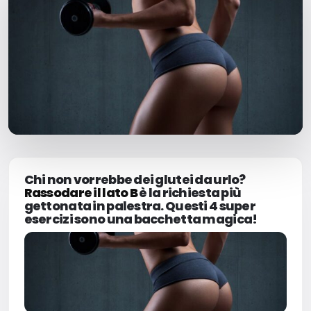
Milano Missaglia
Lido di Camaiore
Chi non vorrebbe dei glutei da urlo?
Rassodare il lato B
è la richiesta più
gettonata in palestra. Questi 4 super
esercizi sono una bacchetta magica!