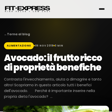
←
Torna al blog
ALIMENTAZIONE
06 NOV 2018
3 MIN
FRANCHISING
Avocado: il frutto ricco
di proprietà benefiche
SERVIZI
Contrasta l'invecchiamento, aiuta a dimagrire e tanto
altro! Scopriamo in questo articolo tutti i benefici
I NOSTRI CLUB
dell'avocado. Perché è importante inserire nella
propria dieta l'avocado? ...
CONTATTI