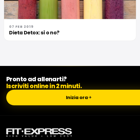
07 FEB 2019
Dieta Detox: sì o no?
Pronto ad allenarti?
Iscriviti online in 2 minuti.
Inizia ora