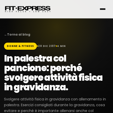
←
Torna al blog
DONNE & FITNESS
28 DIC 2017
4 MIN
FRANCHISING
In palestra col
pancione: perché
SERVIZI
svolgere attività fisica
in gravidanza.
I NOSTRI CLUB
Svolgere attività fisica in gravidanza con allenamento in
palestra. Esercizi consigliati durante la gravidanza, cosa
CONTATTI
evitare e perché è importante allenarsi anche col